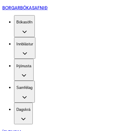
BORGARBÓKASAFNIÐ
Bókasöfn
Innblástur
Þjónusta
Samfélag
Dagskrá