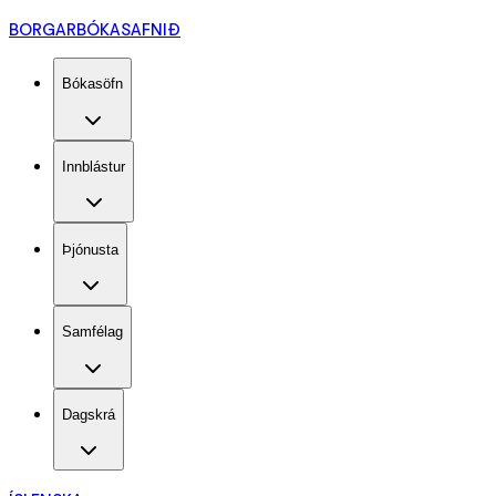
BORGARBÓKASAFNIÐ
Bókasöfn
Innblástur
Þjónusta
Samfélag
Dagskrá