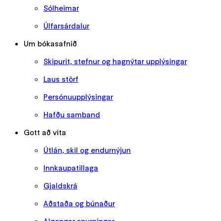
Sólheimar
Úlfarsárdalur
Um bókasafnið
Skipurit, stefnur og hagnýtar upplýsingar
Laus störf
Persónuupplýsingar
Hafðu samband
Gott að vita
Útlán, skil og endurnýjun
Innkaupatillaga
Gjaldskrá
Aðstaða og búnaður