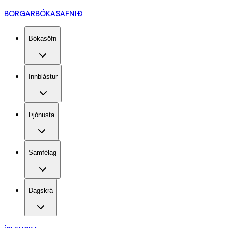
BORGARBÓKASAFNIÐ
Bókasöfn
Innblástur
Þjónusta
Samfélag
Dagskrá