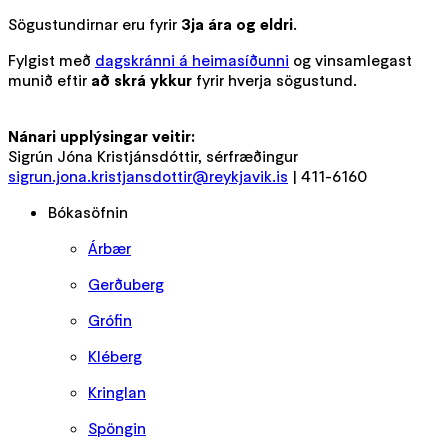
Sögustundirnar eru fyrir
3ja ára og eldri
.
Fylgist með
dagskránni á heimasíðunni
og vinsamlegast
munið eftir
að skrá ykkur
fyrir hverja sögustund.
Nánari upplýsingar veitir:
Sigrún Jóna Kristjánsdóttir, sérfræðingur
sigrun.jona.kristjansdottir@reykjavik.is
| 411-6160
Bókasöfnin
Árbær
Gerðuberg
Grófin
Kléberg
Kringlan
Spöngin