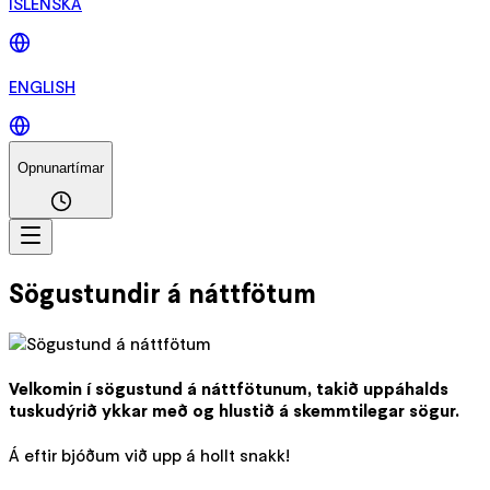
ÍSLENSKA
ENGLISH
Opnunartímar
Sögustundir á náttfötum
Velkomin í sögustund á náttfötunum, takið uppáhalds
tuskudýrið ykkar með og hlustið á skemmtilegar sögur.
Á eftir bjóðum við upp á hollt snakk!