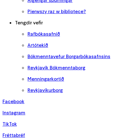
Algengar spurningar
Pierwszy raz w bibliotece?
Tengdir vefir
Rafbókasafnið
Artótekið
Bókmenntavefur Borgarbókasafnsins
Reykjavík Bókmenntaborg
Menningarkortið
Reykjavíkurborg
Facebook
Instagram
TikTok
Fréttabréf