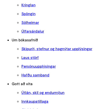
Kringlan
Spöngin
Sólheimar
Úlfarsárdalur
Um bókasafnið
Skipurit, stefnur og hagnýtar upplýsingar
Laus störf
Persónuupplýsingar
Hafðu samband
Gott að vita
Útlán, skil og endurnýjun
Innkaupatillaga