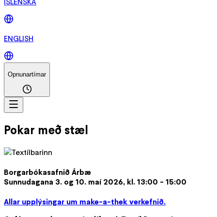
ÍSLENSKA
ENGLISH
Opnunartímar
Pokar með stæl
Borgarbókasafnið Árbæ
Sunnudagana 3. og 10. maí 2026, kl. 13:00 - 15:00
Allar upplýsingar um make-a-thek verkefnið.