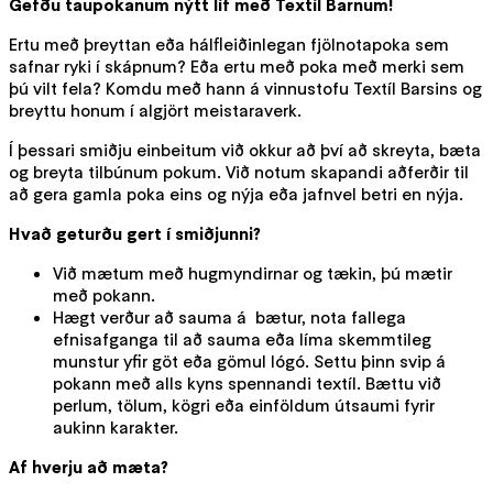
Gefðu taupokanum nýtt líf með Textíl Barnum!
Ertu með þreyttan eða hálfleiðinlegan fjölnotapoka sem
safnar ryki í skápnum? Eða ertu með poka með merki sem
þú vilt fela? Komdu með hann á vinnustofu Textíl Barsins og
breyttu honum í algjört meistaraverk.
Í þessari smiðju einbeitum við okkur að því að skreyta, bæta
og breyta tilbúnum pokum. Við notum skapandi aðferðir til
að gera gamla poka eins og nýja eða jafnvel betri en nýja.
Hvað geturðu gert í smiðjunni?
Við mætum með hugmyndirnar og tækin, þú mætir
með pokann.
Hægt verður að sauma á bætur, nota fallega
efnisafganga til að sauma eða líma skemmtileg
munstur yfir göt eða gömul lógó. Settu þinn svip á
pokann með alls kyns spennandi textíl. Bættu við
perlum, tölum, kögri eða einföldum útsaumi fyrir
aukinn karakter.
Af hverju að mæta?