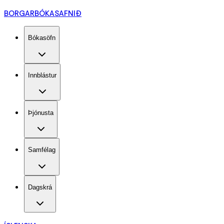
BORGARBÓKASAFNIÐ
Bókasöfn
Innblástur
Þjónusta
Samfélag
Dagskrá