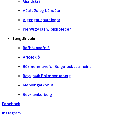
Gjaldskrá
Aðstaða og búnaður
Algengar spurningar
Pierwszy raz w bibliotece?
Tengdir vefir
Rafbókasafnið
Artótekið
Bókmenntavefur Borgarbókasafnsins
Reykjavík Bókmenntaborg
Menningarkortið
Reykjavíkurborg
Facebook
Instagram