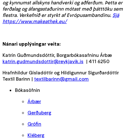
og kynnumst allskyns handverki og aðferðum. Þetta er
ferðalag og áfangastaðurinn mótast með þátttöku sem
flestra. Verkefnið er styrkt af Evrópusambandinu.
Sjá
https://www.makeathek.eu/
Nánari upplýsingar veita:
Katrín Guðmundsdóttir, Borgarbókasafninu Árbæ
katrin.gudmundsdottir@reykjavik.is
| 411 6250
Hrafnhildur Gísladóttir og Hildigunnur Sigurðardóttir
Textíl Barinn |
textilbarinn@gmail.com
Bókasöfnin
Árbær
Gerðuberg
Grófin
Kléberg