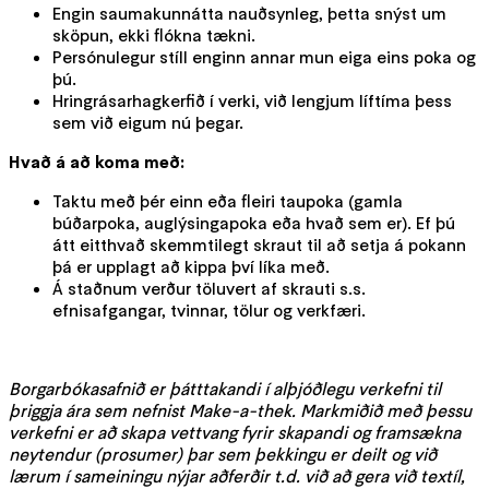
Engin saumakunnátta nauðsynleg, þetta snýst um
sköpun, ekki flókna tækni.
Persónulegur stíll enginn annar mun eiga eins poka og
þú.
Hringrásarhagkerfið í verki, við lengjum líftíma þess
sem við eigum nú þegar.
Hvað á að koma með:
Taktu með þér einn eða fleiri taupoka (gamla
búðarpoka, auglýsingapoka eða hvað sem er). Ef þú
átt eitthvað skemmtilegt skraut til að setja á pokann
þá er upplagt að kippa því líka með.
Á staðnum verður töluvert af skrauti s.s.
efnisafgangar, tvinnar, tölur og verkfæri.
Borgarbókasafnið er þátttakandi í alþjóðlegu verkefni til
þriggja ára sem nefnist Make-a-thek. Markmiðið með þessu
verkefni er að skapa vettvang fyrir skapandi og framsækna
neytendur (prosumer) þar sem þekkingu er deilt og við
lærum í sameiningu nýjar aðferðir t.d. við að gera við textíl,