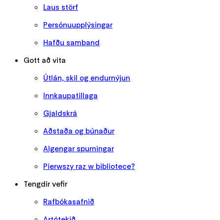
Laus störf
Persónuupplýsingar
Hafðu samband
Gott að vita
Útlán, skil og endurnýjun
Innkaupatillaga
Gjaldskrá
Aðstaða og búnaður
Algengar spurningar
Pierwszy raz w bibliotece?
Tengdir vefir
Rafbókasafnið
Artótekið