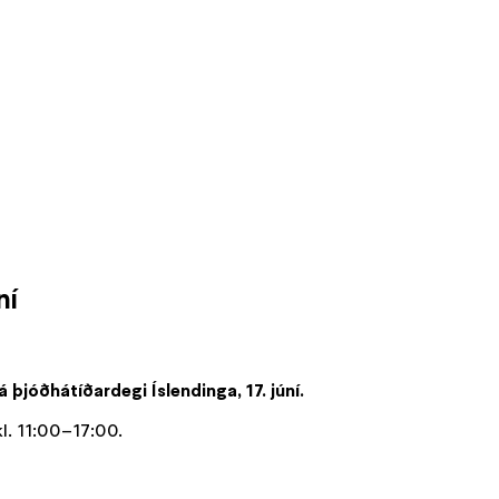
ní
jóðhátíðardegi Íslendinga, 17. júní.
kl. 11:00–17:00.