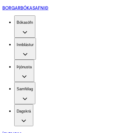
BORGARBÓKASAFNIÐ
Bókasöfn
Innblástur
Þjónusta
Samfélag
Dagskrá