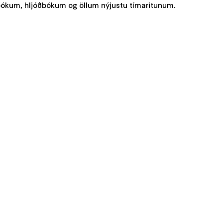
afbókum, hljóðbókum og öllum nýjustu tímaritunum.