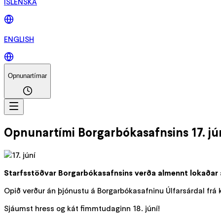
ÍSLENSKA
ENGLISH
Opnunartímar
Opnunartími Borgarbókasafnsins 17. jú
Starfsstöðvar Borgarbókasafnsins verða almennt lokaðar á þ
Opið verður án þjónustu á Borgarbókasafninu Úlfarsárdal frá 
Sjáumst hress og kát fimmtudaginn 18. júní!