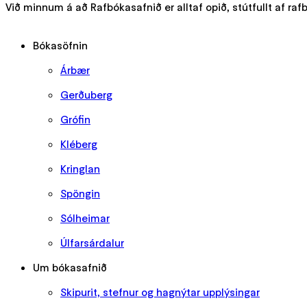
Við minnum á að Rafbókasafnið er alltaf opið, stútfullt af r
Bókasöfnin
Árbær
Gerðuberg
Grófin
Kléberg
Kringlan
Spöngin
Sólheimar
Úlfarsárdalur
Um bókasafnið
Skipurit, stefnur og hagnýtar upplýsingar