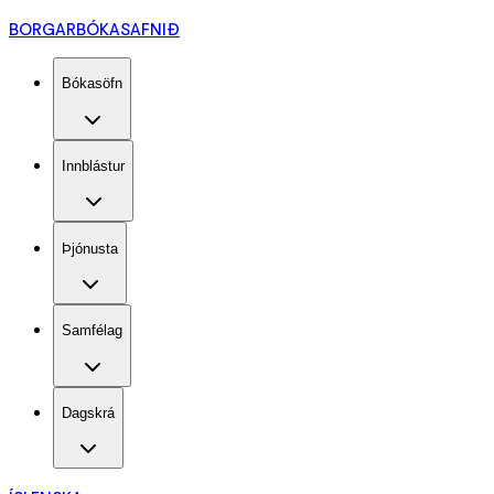
BORGARBÓKASAFNIÐ
Bókasöfn
Innblástur
Þjónusta
Samfélag
Dagskrá