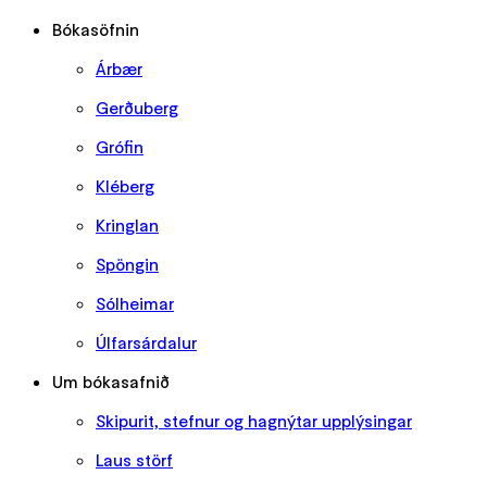
Bókasöfnin
Árbær
Gerðuberg
Grófin
Kléberg
Kringlan
Spöngin
Sólheimar
Úlfarsárdalur
Um bókasafnið
Skipurit, stefnur og hagnýtar upplýsingar
Laus störf