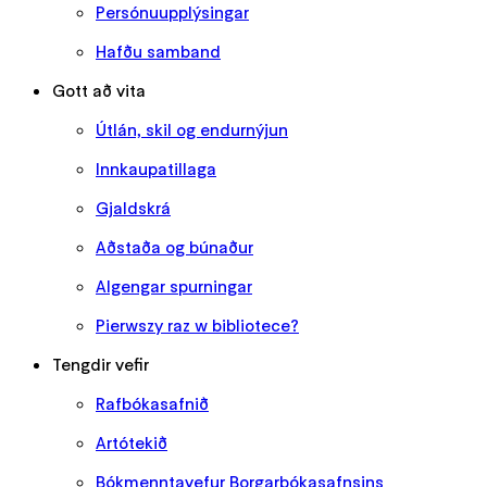
Persónuupplýsingar
Hafðu samband
Gott að vita
Útlán, skil og endurnýjun
Innkaupatillaga
Gjaldskrá
Aðstaða og búnaður
Algengar spurningar
Pierwszy raz w bibliotece?
Tengdir vefir
Rafbókasafnið
Artótekið
Bókmenntavefur Borgarbókasafnsins