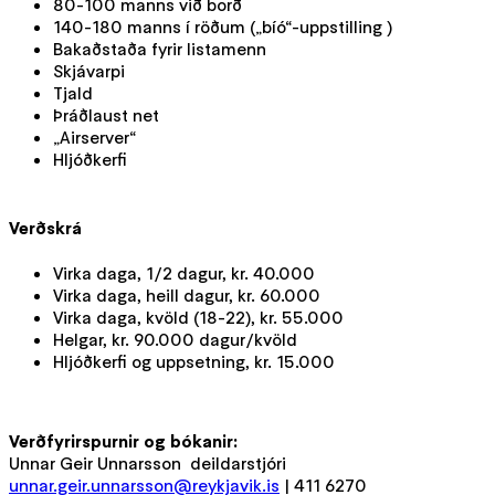
80-100 manns við borð
140-180 manns í röðum („bíó“-uppstilling )
Bakaðstaða fyrir listamenn
Skjávarpi
Tjald
Þráðlaust net
„Airserver“
Hljóðkerfi
Verðskrá
Virka daga, 1/2 dagur, kr. 40.000
Virka daga, heill dagur, kr. 60.000
Virka daga, kvöld (18-22), kr. 55.000
Helgar, kr. 90.000 dagur/kvöld
Hljóðkerfi og uppsetning, kr. 15.000
Verðfyrirspurnir og bókanir:
Unnar Geir Unnarsson deildarstjóri
unnar.geir.unnarsson@reykjavik.is
| 411 6270