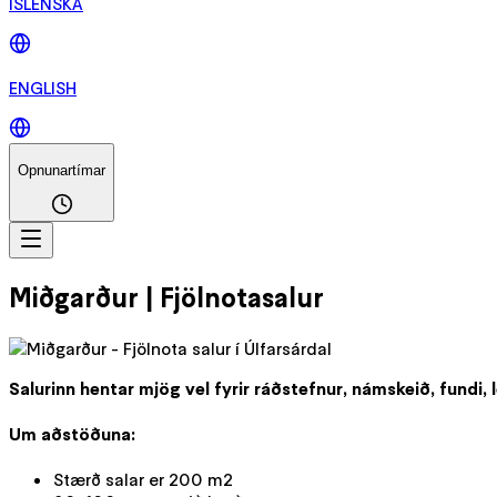
ÍSLENSKA
ENGLISH
Opnunartímar
Miðgarður | Fjölnotasalur
Salurinn hentar mjög vel fyrir ráðstefnur, námskeið, fundi,
Um aðstöðuna:
Stærð salar er 200 m2