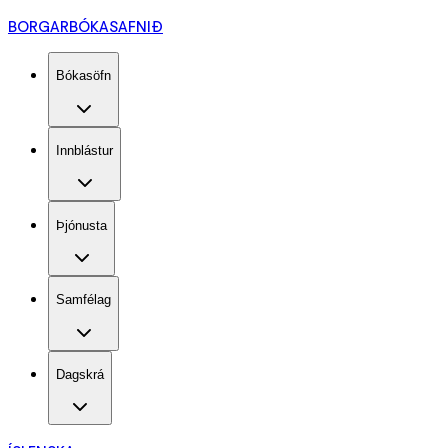
BORGARBÓKASAFNIÐ
Bókasöfn
Innblástur
Þjónusta
Samfélag
Dagskrá