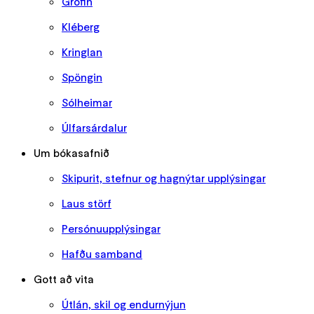
Grófin
Kléberg
Kringlan
Spöngin
Sólheimar
Úlfarsárdalur
Um bókasafnið
Skipurit, stefnur og hagnýtar upplýsingar
Laus störf
Persónuupplýsingar
Hafðu samband
Gott að vita
Útlán, skil og endurnýjun