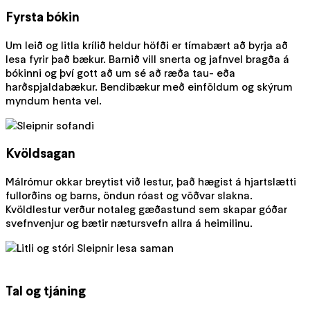
Fyrsta bókin
Um leið og litla krílið heldur höfði er tímabært að byrja að
lesa fyrir það bækur. Barnið vill snerta og jafnvel bragða á
bókinni og því gott að um sé að ræða tau- eða
harðspjaldabækur. Bendibækur með einföldum og skýrum
myndum henta vel.
Kvöldsagan
Málrómur okkar breytist við lestur, það hægist á hjartslætti
fullorðins og barns, öndun róast og vöðvar slakna.
Kvöldlestur verður notaleg gæðastund sem skapar góðar
svefnvenjur og bætir nætursvefn allra á heimilinu.
Tal og tjáning