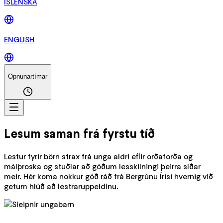
ÍSLENSKA
ENGLISH
Opnunartímar
Lesum saman frá fyrstu tíð
Lestur fyrir börn strax frá unga aldri eflir orðaforða og
málþroska og stuðlar að góðum lesskilningi þeirra síðar
meir. Hér koma nokkur góð ráð frá Bergrúnu Írisi hvernig við
getum hlúð að lestraruppeldinu.