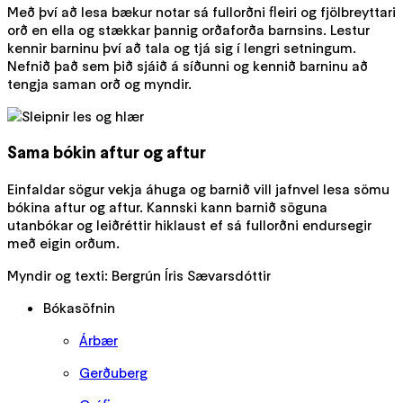
Með því að lesa bækur notar sá fullorðni fleiri og fjölbreyttari
orð en ella og stækkar þannig orðaforða barnsins. Lestur
kennir barninu því að tala og tjá sig í lengri setningum.
Nefnið það sem þið sjáið á síðunni og kennið barninu að
tengja saman orð og myndir.
Sama bókin aftur og aftur
Einfaldar sögur vekja áhuga og barnið vill jafnvel lesa sömu
bókina aftur og aftur. Kannski kann barnið söguna
utanbókar og leiðréttir hiklaust ef sá fullorðni endursegir
með eigin orðum.
Myndir og texti: Bergrún Íris Sævarsdóttir
Bókasöfnin
Árbær
Gerðuberg