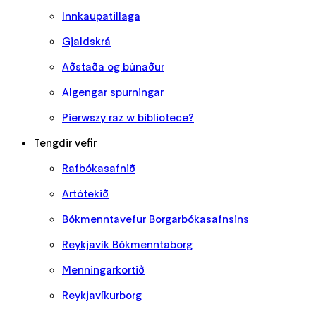
Innkaupatillaga
Gjaldskrá
Aðstaða og búnaður
Algengar spurningar
Pierwszy raz w bibliotece?
Tengdir vefir
Rafbókasafnið
Artótekið
Bókmenntavefur Borgarbókasafnsins
Reykjavík Bókmenntaborg
Menningarkortið
Reykjavíkurborg