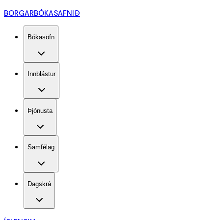
BORGARBÓKASAFNIÐ
Bókasöfn
Innblástur
Þjónusta
Samfélag
Dagskrá