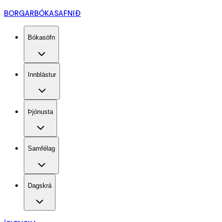
BORGARBÓKASAFNIÐ
Bókasöfn
Innblástur
Þjónusta
Samfélag
Dagskrá