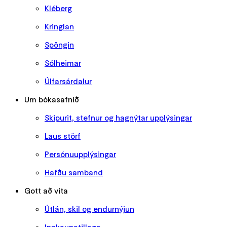
Kléberg
Kringlan
Spöngin
Sólheimar
Úlfarsárdalur
Um bókasafnið
Skipurit, stefnur og hagnýtar upplýsingar
Laus störf
Persónuupplýsingar
Hafðu samband
Gott að vita
Útlán, skil og endurnýjun