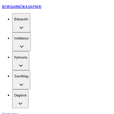
BORGARBÓKASAFNIÐ
Bókasöfn
Innblástur
Þjónusta
Samfélag
Dagskrá