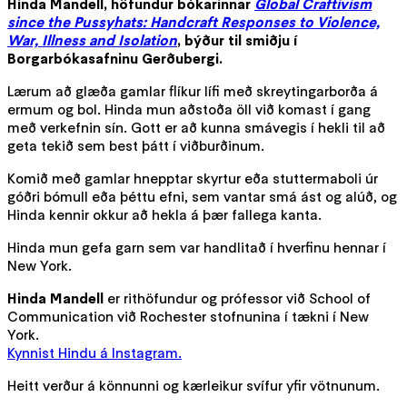
Hinda Mandell, höfundur bókarinnar
Global Craftivism
since the Pussyhats: Handcraft Responses to Violence,
War, Illness and Isolation
, býður til smiðju í
Borgarbókasafninu Gerðubergi.
Lærum að glæða gamlar flíkur lífi með skreytingarborða á
ermum og bol. Hinda mun aðstoða öll við komast í gang
með verkefnin sín. Gott er að kunna smávegis í hekli til að
geta tekið sem best þátt í viðburðinum.
Komið með gamlar hnepptar skyrtur eða stuttermaboli úr
góðri bómull eða þéttu efni, sem vantar smá ást og alúð, og
Hinda kennir okkur að hekla á þær fallega kanta.
Hinda mun gefa garn sem var handlitað í hverfinu hennar í
New York.
Hinda Mandell
er rithöfundur og prófessor við School of
Communication við Rochester stofnunina í tækni í New
York.
Kynnist Hindu á Instagram.
Heitt verður á könnunni og kærleikur svífur yfir vötnunum.