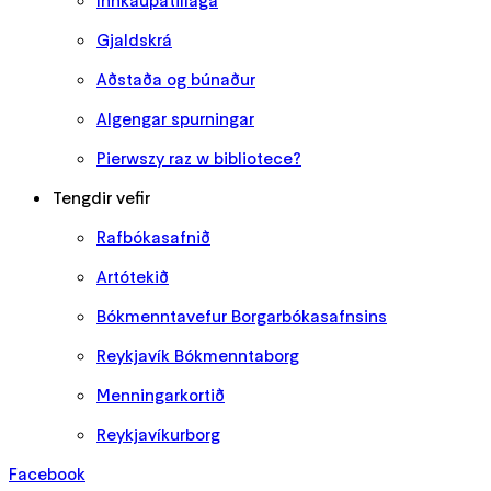
Innkaupatillaga
Gjaldskrá
Aðstaða og búnaður
Algengar spurningar
Pierwszy raz w bibliotece?
Tengdir vefir
Rafbókasafnið
Artótekið
Bókmenntavefur Borgarbókasafnsins
Reykjavík Bókmenntaborg
Menningarkortið
Reykjavíkurborg
Facebook