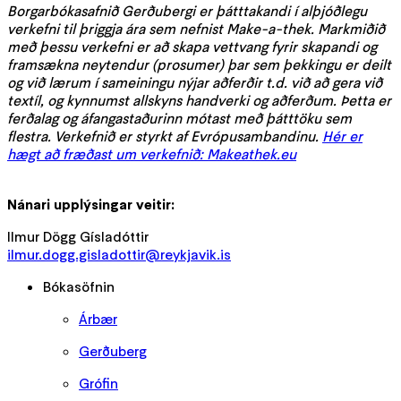
Borgarbókasafnið Gerðubergi er þátttakandi í alþjóðlegu
verkefni til þriggja ára sem nefnist Make-a-thek. Markmiðið
með þessu verkefni er að skapa vettvang fyrir skapandi og
framsækna neytendur (prosumer) þar sem þekkingu er deilt
og við lærum í sameiningu nýjar aðferðir t.d. við að gera við
textíl, og kynnumst allskyns handverki og aðferðum. Þetta er
ferðalag og áfangastaðurinn mótast með þátttöku sem
flestra. Verkefnið er styrkt af Evrópusambandinu.
Hér er
hægt að fræðast um verkefnið: Makeathek.eu
Nánari upplýsingar veitir:
Ilmur Dögg Gísladóttir
ilmur.dogg.gisladottir@reykjavik.is
Bókasöfnin
Árbær
Gerðuberg
Grófin