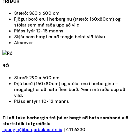
FRIÐUR
Stærð: 360 x 600 cm
Fjögur borð eru í herberginu (stærð: 160x80cm) og
stólar sem má raða upp að vild
Pláss fyrir 12-15 manns
Skjár sem hægt er að tengja beint við tölvu
Airserver
RÓ
Stærð: 290 x 600 cm
Þrjú borð (160x80cm) og stólar eru í herberginu –
mögulegt er að hafa fleiri borð. Þeim má raða upp að
vild.
Pláss er fyrir 10-12 manns
Til að taka herbergin frá þá er hægt að hafa samband við
starfsfólk í afgreiðslu:
spongin@borgarbokasafn.is
| 411 6230