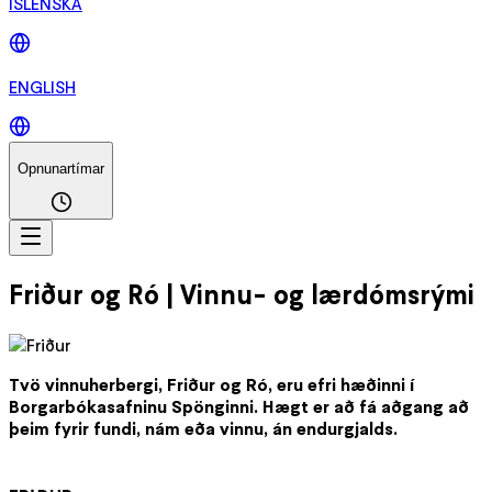
ÍSLENSKA
ENGLISH
Opnunartímar
Friður og Ró | Vinnu- og lærdómsrými
Tvö vinnuherbergi, Friður og Ró, eru efri hæðinni í
Borgarbókasafninu Spönginni. Hægt er að fá aðgang að
þeim fyrir fundi, nám eða vinnu, án endurgjalds.