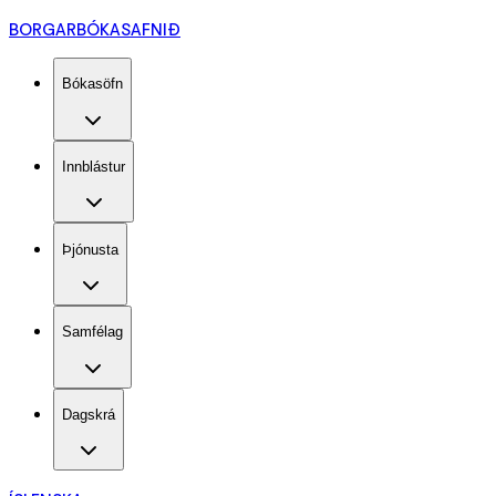
BORGARBÓKASAFNIÐ
Bókasöfn
Innblástur
Þjónusta
Samfélag
Dagskrá