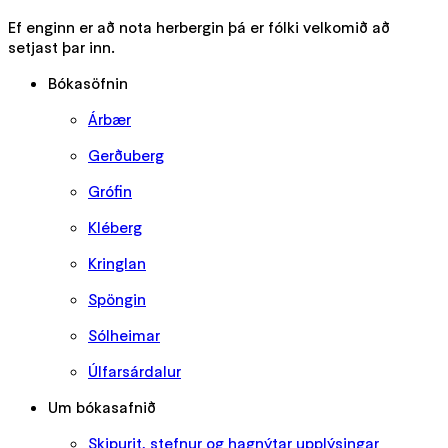
Ef enginn er að nota herbergin þá er fólki velkomið að
setjast þar inn.
Bókasöfnin
Árbær
Gerðuberg
Grófin
Kléberg
Kringlan
Spöngin
Sólheimar
Úlfarsárdalur
Um bókasafnið
Skipurit, stefnur og hagnýtar upplýsingar