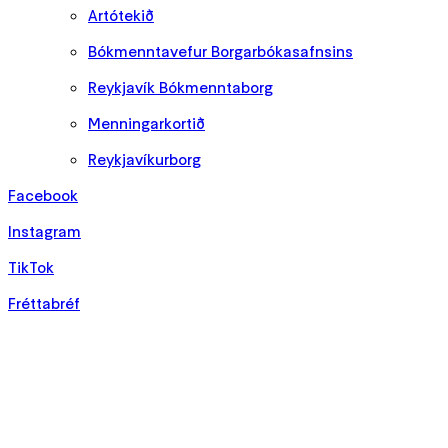
Artótekið
Bókmenntavefur Borgarbókasafnsins
Reykjavík Bókmenntaborg
Menningarkortið
Reykjavíkurborg
Facebook
Instagram
TikTok
Fréttabréf