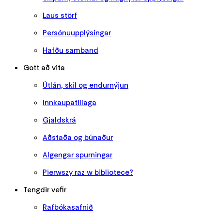
Laus störf
Persónuupplýsingar
Hafðu samband
Gott að vita
Útlán, skil og endurnýjun
Innkaupatillaga
Gjaldskrá
Aðstaða og búnaður
Algengar spurningar
Pierwszy raz w bibliotece?
Tengdir vefir
Rafbókasafnið