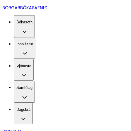
BORGARBÓKASAFNIÐ
Bókasöfn
Innblástur
Þjónusta
Samfélag
Dagskrá