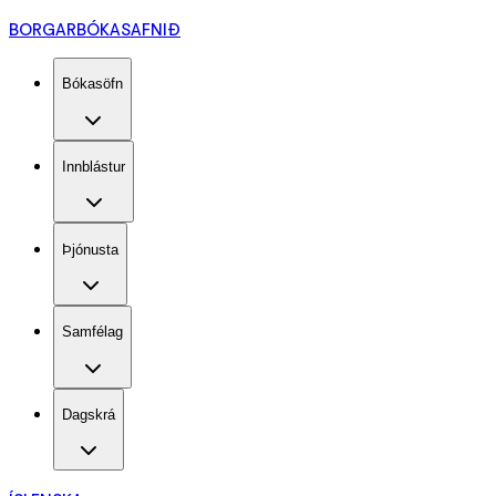
BORGARBÓKASAFNIÐ
Bókasöfn
Innblástur
Þjónusta
Samfélag
Dagskrá