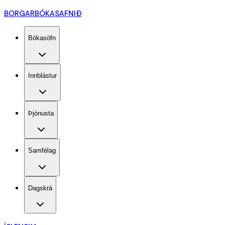
BORGARBÓKASAFNIÐ
Bókasöfn
Innblástur
Þjónusta
Samfélag
Dagskrá