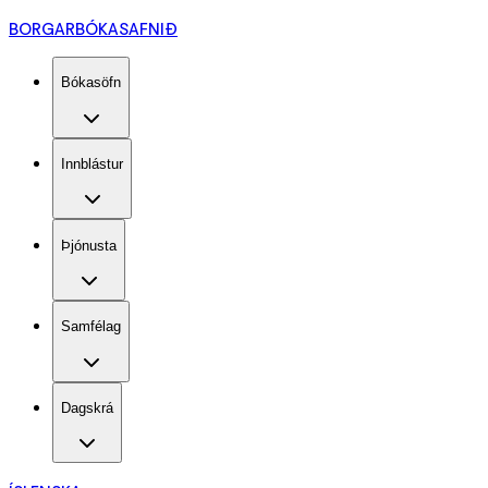
BORGARBÓKASAFNIÐ
Bókasöfn
Innblástur
Þjónusta
Samfélag
Dagskrá