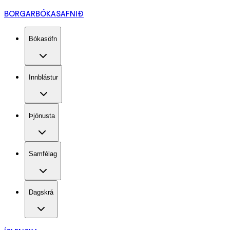
BORGARBÓKASAFNIÐ
Bókasöfn
Innblástur
Þjónusta
Samfélag
Dagskrá