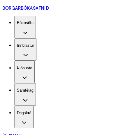
BORGARBÓKASAFNIÐ
Bókasöfn
Innblástur
Þjónusta
Samfélag
Dagskrá