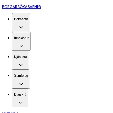
BORGARBÓKASAFNIÐ
Bókasöfn
Innblástur
Þjónusta
Samfélag
Dagskrá