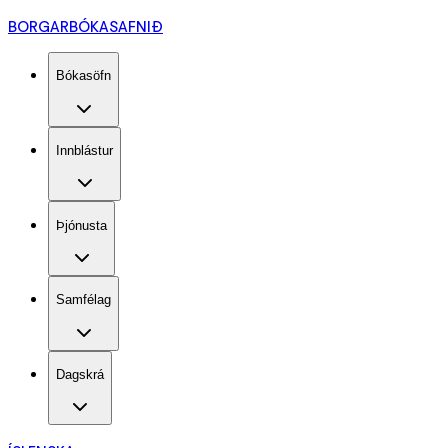
BORGARBÓKASAFNIÐ
Bókasöfn
Innblástur
Þjónusta
Samfélag
Dagskrá