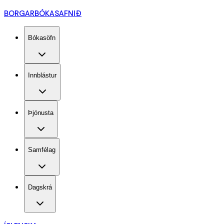
BORGARBÓKASAFNIÐ
Bókasöfn
Innblástur
Þjónusta
Samfélag
Dagskrá